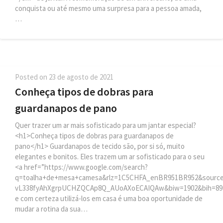
conquista ou até mesmo uma surpresa para a pessoa amada,
…
Posted on
23 de agosto de 2021
Conheça tipos de dobras para
guardanapos de pano
Quer trazer um ar mais sofisticado para um jantar especial?
<h1>Conheça tipos de dobras para guardanapos de
pano</h1> Guardanapos de tecido são, por si só, muito
elegantes e bonitos. Eles trazem um ar sofisticado para o seu
<a href=”https://www.google.com/search?
q=toalha+de+mesa+camesa&rlz=1C5CHFA_enBR951BR952&sourc
vL338fyAhXgrpUCHZQCAp8Q_AUoAXoECAIQAw&biw=1902&bih=891
e com certeza utilizá-los em casa é uma boa oportunidade de
mudar a rotina da sua…