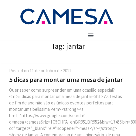
Tag:
jantar
Posted on
11 de outubro de 2021
5 dicas para montar uma mesa de jantar
Quer saber como surpreender em uma ocasião especial?
<h1>5 dicas para montar uma mesa de jantar</h1> As festas
de fim de ano não são os únicos eventos perfeitos para
montar uma belíssima <em><strong><a
href=”https://www.google.com/search?
q=mesa+camesa&rlz=1C5CHFA_enBR951BR952&biw=1745&bih=
cc” target=”_blank” rel=”noopener”>mesa</a></strong>
</em> de jantar. A comemoração de um aniversário, de uma