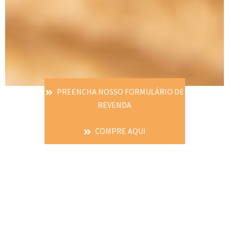
PREENCHA NOSSO FORMULÁRIO DE
REVENDA
TÁ NA
COMPRE AQUI
MESA
O amor é o
melhor tempero
para sua vida