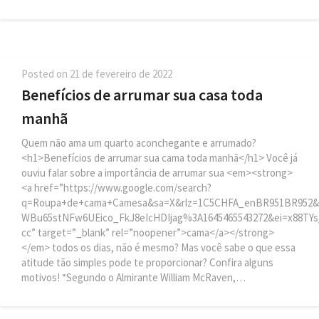
Posted on
21 de fevereiro de 2022
Benefícios de arrumar sua casa toda
manhã
Quem não ama um quarto aconchegante e arrumado?
<h1>Benefícios de arrumar sua cama toda manhã</h1> Você já
ouviu falar sobre a importância de arrumar sua <em><strong>
<a href=”https://www.google.com/search?
q=Roupa+de+cama+Camesa&sa=X&rlz=1C5CHFA_enBR951BR952&b
WBu65stNFw6UEico_FkJ8eIcHDIjag%3A1645465543272&ei=x8
cc” target=”_blank” rel=”noopener”>cama</a></strong>
</em> todos os dias, não é mesmo? Mas você sabe o que essa
atitude tão simples pode te proporcionar? Confira alguns
motivos! “Segundo o Almirante William McRaven,…