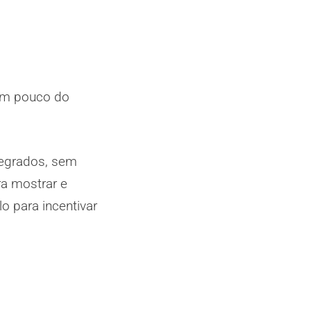
 um pouco do
 regrados, sem
ra mostrar e
o para incentivar