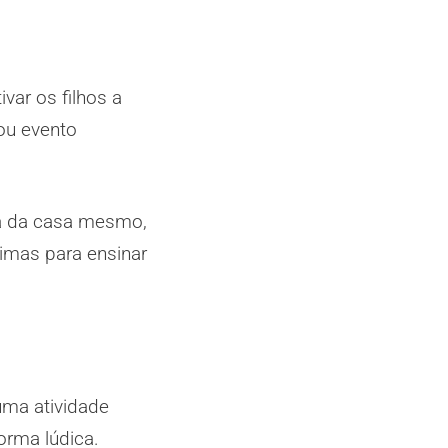
var os filhos a
ou evento
na da casa mesmo,
timas para ensinar
ma atividade
orma lúdica.