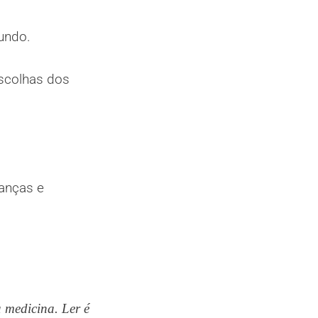
undo.
escolhas dos
ianças e
a medicina. Ler é