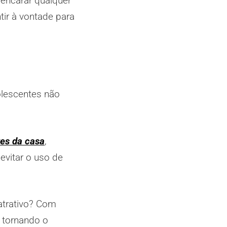
 encarar qualquer
ir à vontade para
dolescentes não
es da casa
,
evitar o uso de
 atrativo? Com
, tornando o