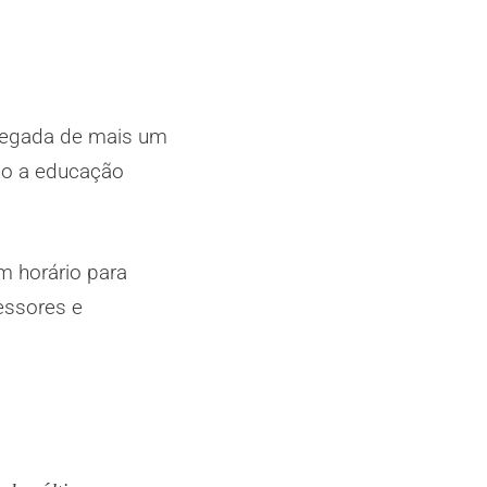
chegada de mais um
ano a educação
m horário para
essores e