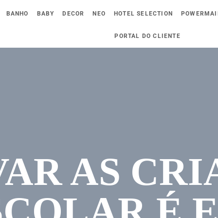
BANHO
BABY
DECOR
NEO
HOTEL SELECTION
POWERMAI
PORTAL DO CLIENTE
VAR AS CRI
SCOLAR É E