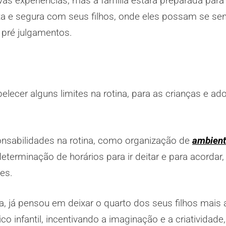
as experiências, mas a família estará preparada para
a e segura com seus filhos, onde eles possam se sent
pré julgamentos.
belecer alguns limites na rotina, para as crianças e a
nsabilidades na rotina, como organização de
ambient
terminação de horários para ir deitar e para acordar, 
des.
a, já pensou em deixar o quarto dos seus filhos mais
co infantil, incentivando a imaginação e a criatividade