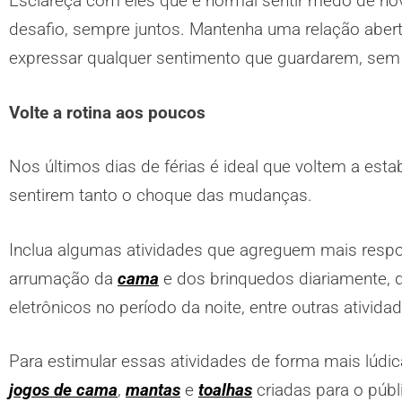
Esclareça com eles que é normal sentir medo de nov
desafio, sempre juntos. Mantenha uma relação abert
expressar qualquer sentimento que guardarem, sem 
Volte a rotina aos poucos
Nos últimos dias de férias é ideal que voltem a esta
sentirem tanto o choque das mudanças.
Inclua algumas atividades que agreguem mais respo
arrumação da
cama
e dos brinquedos diariamente, de
eletrônicos no período da noite, entre outras ativida
Para estimular essas atividades de forma mais lúdic
jogos de cama
,
mantas
e
toalhas
criadas para o públi