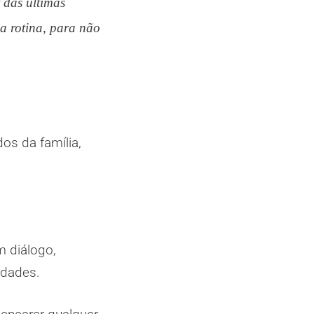
 das últimas
a rotina, para não
os da família,
m diálogo,
idades.