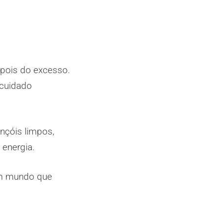
epois do excesso.
 cuidado
ençóis limpos,
 energia.
 um mundo que