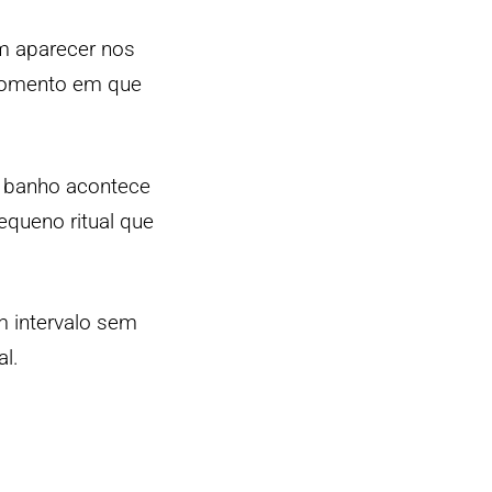
em aparecer nos
 momento em que
 o banho acontece
queno ritual que
m intervalo sem
l.