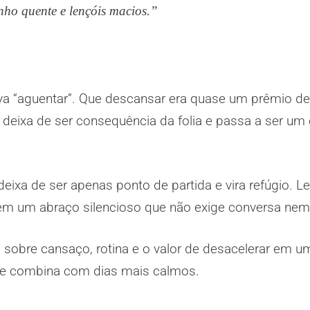
nho quente e lençóis macios.”
va “aguentar”. Que descansar era quase um prêmio d
eixa de ser consequência da folia e passa a ser um
eixa de ser apenas ponto de partida e vira refúgio. L
a em um abraço silencioso que não exige conversa nem
es sobre cansaço, rotina e o valor de desacelerar em
que combina com dias mais calmos.