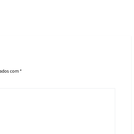
cados com
*