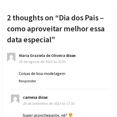
2 thoughts on “
Dia dos Pais –
como aproveitar melhor essa
data especial
”
Maria Graziela de Oliveira
disse:
25 de agosto de 2023 às 22:55
Coisas de boa modelagem
Responder
camesa
disse:
28 de setembro de 2023 às 17:30
Super aconchegante, né?