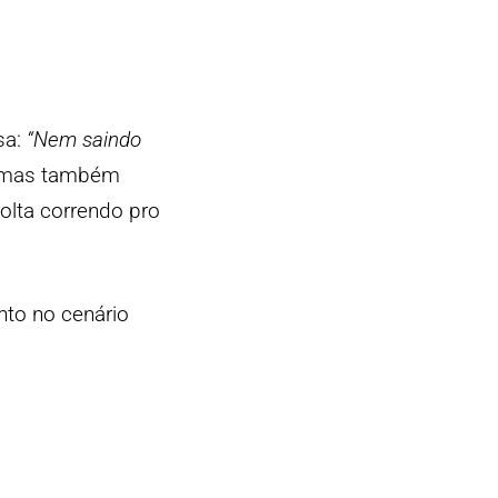
sa:
“Nem saindo
a, mas também
volta correndo pro
nto no cenário