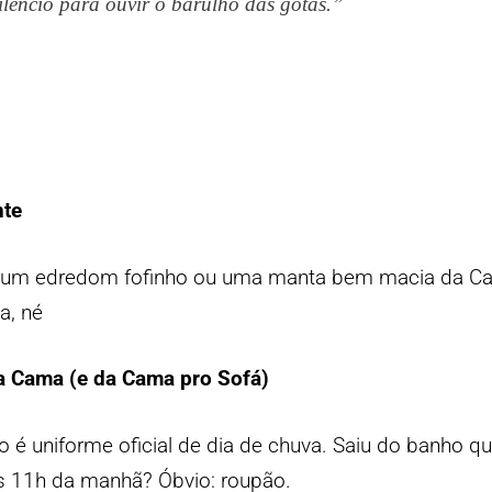
ilêncio para ouvir o barulho das gotas.”
nte
 em um edredom fofinho ou uma manta bem macia da 
a, né
a Cama (e da Cama pro Sofá)
 é uniforme oficial de dia de chuva. Saiu do banho q
 11h da manhã? Óbvio: roupão.