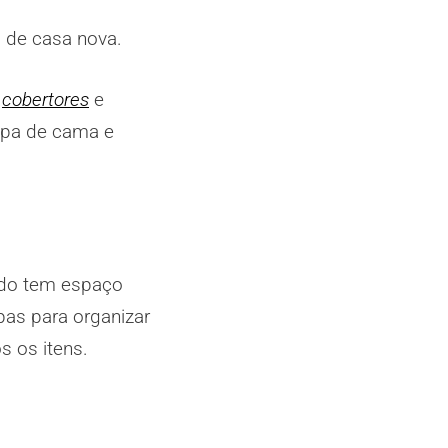
á de casa nova.
a
cobertores
e
upa de cama e
ndo tem espaço
pas para organizar
s os itens.