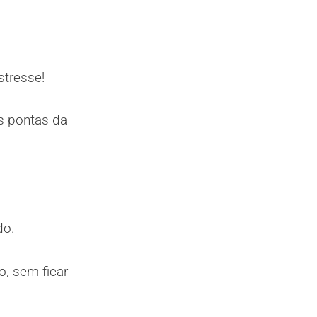
stresse!
s pontas da
do.
o, sem ficar