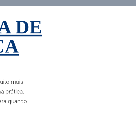
A DE
CA
muito mais
a prática,
para quando