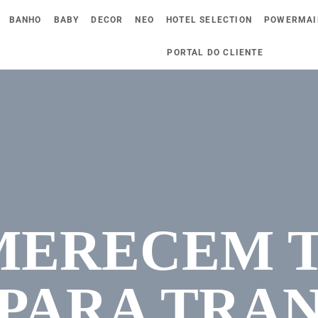
BANHO
BABY
DECOR
NEO
HOTEL SELECTION
POWERMAI
PORTAL DO CLIENTE
MERECEM 
 PARA TRA