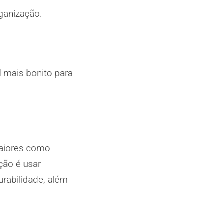
rganização.
 mais bonito para
maiores como
ção é usar
rabilidade, além