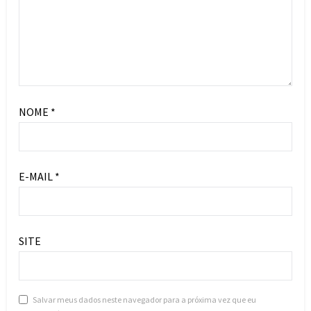
NOME
*
E-MAIL
*
SITE
Salvar meus dados neste navegador para a próxima vez que eu